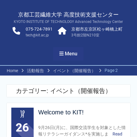
Skip
to
京都工芸繊維大学 高度技術支援センター
content
KYOTO INSTITUTE OF TECHNOLOGY Advanced Technology Center
075-724-7891
京都市左京区松ヶ崎橋上町
tech@kit.ac.jp
3号館2階N210室
Menu
Page 2
Home
活動報告
イベント（開催報告）
カテゴリー:
イベント（開催報告）
Welcome to KIT!
10
月
26
9月26日(月)に、国際交流学生を対象とした情
報リテラシーガイダンス*を実施しま
Read