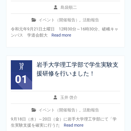
島袋順二
イベント（開催報告）
,
活動報告
令和元年9月21日土曜日 12時30分～16時30分、嵯峨キャ
ンパス 学道会館大
Read more
岩手大学理工学部で学生実験支
10
月
援研修を行いました！
01
玉井 啓介
イベント（開催報告）
,
活動報告
9月18日（水）～20日（金）に岩手大学理工学部にて「学
生実験支援を確実に行うた
Read more