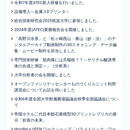
令和7年度ATEC新人研修を行いました。
設備導入～金属３Dプリンタ～
総合技術研究会2025筑波大学に参加しました。
2024年度(ATEC)業務報告会を開催しました。
「高野川水系」と「松ヶ崎西山・東山（妙・法）」のデ
ジタルアーカイブ動画制作の3Dスキャニング・データ編
集・ムービー制作を担当しました
専門技術研修「筋肉痛には爪楊枝？？～サリチル酸誘導
体の合成と測定～」（分析系）
大学分析者の会を開催しました
オープンファシリティセンターものづくりユニット利用
講習会についてお話を伺いました
令和6年度全国大学附属農場協議会秋季全国協議会につい
て
帝国ホテル二代目本館石膏模型3Dプリントレプリカの展
示「折衷の未来」
Houdini × UEFN ワークショップ「パラメトリック・ワー