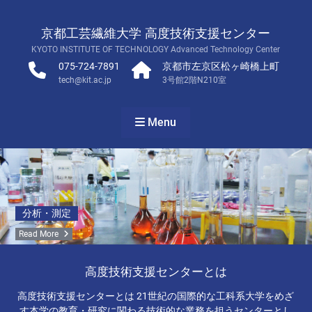
Skip
to
京都工芸繊維大学 高度技術支援センター
content
KYOTO INSTITUTE OF TECHNOLOGY Advanced Technology Center
075-724-7891
京都市左京区松ヶ崎橋上町
tech@kit.ac.jp
3号館2階N210室
Menu
分析・測定
Read More
高度技術支援センターとは
高度技術支援センターとは 21世紀の国際的な工科系大学をめざ
す本学の教育・研究に関わる技術的な業務を担うセンターとし